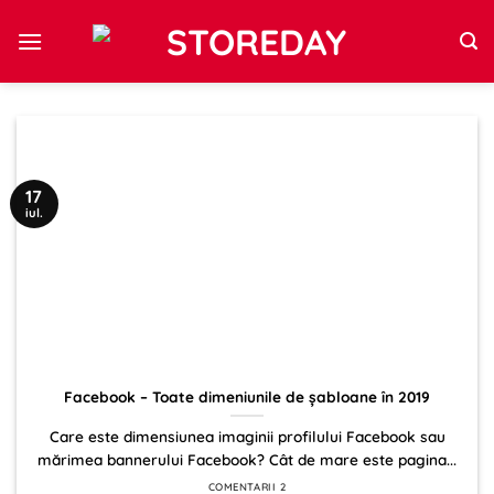
Sari
la
conținut
17
iul.
Facebook – Toate dimeniunile de șabloane în 2019
Care este dimensiunea imaginii profilului Facebook sau
mărimea bannerului Facebook? Cât de mare este pagina...
COMENTARII 2