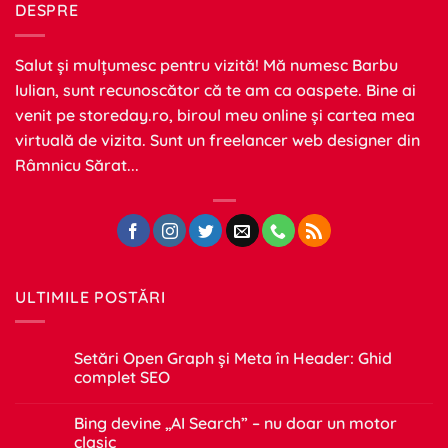
DESPRE
Salut și mulțumesc pentru vizită! Mă numesc Barbu
Iulian, sunt recunoscător că te am ca oaspete. Bine ai
venit pe
storeday.ro
, biroul meu online și cartea mea
virtuală de vizita. Sunt un freelancer web designer din
Râmnicu Sărat...
ULTIMILE POSTĂRI
Setări Open Graph și Meta în Header: Ghid
complet SEO
Niciun
comentariu
Bing devine „AI Search” – nu doar un motor
la
Setări
clasic