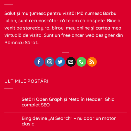
Salut și mulțumesc pentru vizită! Mă numesc Barbu
Iulian, sunt recunoscător că te am ca oaspete. Bine ai
venit pe
storeday.ro
, biroul meu online și cartea mea
virtuală de vizita. Sunt un freelancer web designer din
Râmnicu Sărat...
ULTIMILE POSTĂRI
Setări Open Graph și Meta în Header: Ghid
complet SEO
Niciun
comentariu
Bing devine „AI Search” – nu doar un motor
la
Setări
clasic
Open
Graph
Niciun