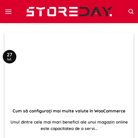
Sari
la
conținut
27
iul.
Cum să configurați mai multe valute în WooCommerce
Unul dintre cele mai mari beneficii ale unui magazin online
este capacitatea de a servi...