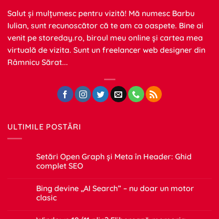
Salut și mulțumesc pentru vizită! Mă numesc Barbu
Iulian, sunt recunoscător că te am ca oaspete. Bine ai
venit pe
storeday.ro
, biroul meu online și cartea mea
virtuală de vizita. Sunt un freelancer web designer din
Râmnicu Sărat...
ULTIMILE POSTĂRI
Setări Open Graph și Meta în Header: Ghid
complet SEO
Niciun
comentariu
Bing devine „AI Search” – nu doar un motor
la
Setări
clasic
Open
Graph
Niciun
și
comentariu