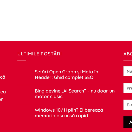
ULTIMILE POSTĂRI
AB
Setări Open Graph și Meta în
 că
Header: Ghid complet SEO
Niciun
comentariu
Bing devine „AI Search” – nu doar un
tea
la
Setări
motor clasic
er
Open
Graph
Niciun
și
comentariu
Windows 10/11 plin? Eliberează
Meta
la
în
Bing
memoria ascunsă rapid
Header:
devine
Ghid
„AI
Niciun
complet
Search”
comentariu
SEO
–
la