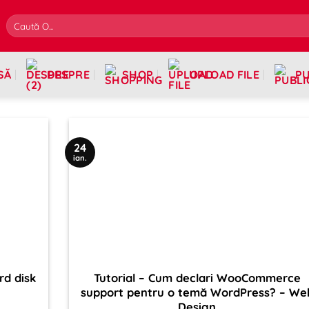
SĂ
DESPRE
SHOP
UPLOAD FILE
PU
24
ian.
rd disk
Tutorial – Cum declari WooCommerce
support pentru o temă WordPress? – We
Design