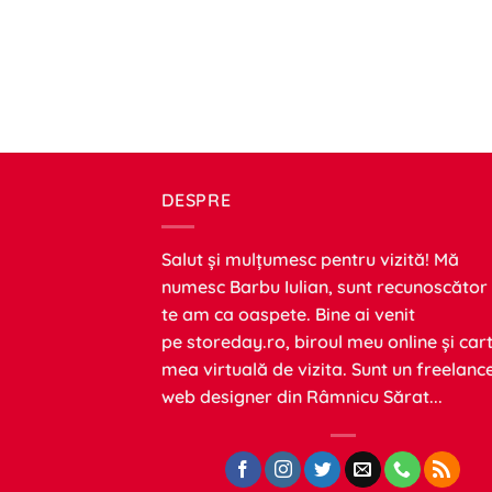
DESPRE
Salut și mulțumesc pentru vizită! Mă
numesc Barbu Iulian, sunt recunoscător
te am ca oaspete. Bine ai venit
pe
storeday.ro
, biroul meu online și car
mea virtuală de vizita. Sunt un freelanc
web designer din Râmnicu Sărat...