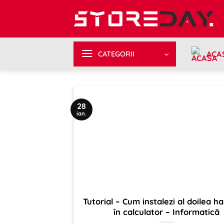
Sari
la
conținut
ACA
CATEGORII
28
ian.
Tutorial – Cum instalezi al doilea ha
în calculator – Informatică