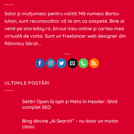
Salut și mulțumesc pentru vizită! Mă numesc Barbu
Iulian, sunt recunoscător că te am ca oaspete. Bine ai
venit pe
storeday.ro
, biroul meu online și cartea mea
virtuală de vizita. Sunt un freelancer web designer din
Râmnicu Sărat...
ULTIMILE POSTĂRI
Setări Open Graph și Meta în Header: Ghid
complet SEO
Niciun
comentariu
Bing devine „AI Search” – nu doar un motor
la
Setări
clasic
Open
Graph
Niciun