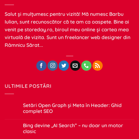
Salut și mulțumesc pentru vizită! Mă numesc Barbu
Iulian, sunt recunoscător că te am ca oaspete. Bine ai
venit pe
storeday.ro
, biroul meu online și cartea mea
virtuală de vizita. Sunt un freelancer web designer din
Râmnicu Sărat...
ULTIMILE POSTĂRI
Setări Open Graph și Meta în Header: Ghid
complet SEO
Niciun
comentariu
Bing devine „AI Search” – nu doar un motor
la
Setări
clasic
Open
Graph
Niciun