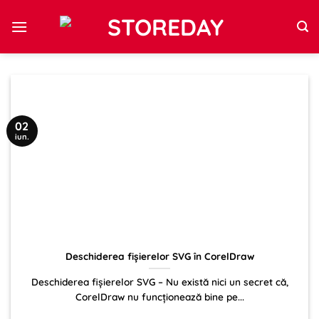
Sari
la
conținut
02
iun.
Deschiderea fișierelor SVG în CorelDraw
Deschiderea fișierelor SVG – Nu există nici un secret că,
CorelDraw nu funcționează bine pe...