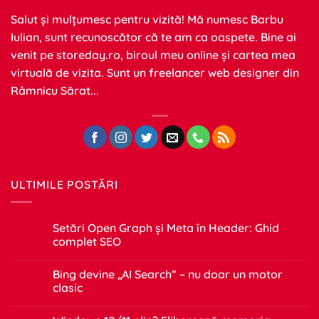
Salut și mulțumesc pentru vizită! Mă numesc Barbu
Iulian, sunt recunoscător că te am ca oaspete. Bine ai
venit pe
storeday.ro
, biroul meu online și cartea mea
virtuală de vizita. Sunt un freelancer web designer din
Râmnicu Sărat...
ULTIMILE POSTĂRI
Setări Open Graph și Meta în Header: Ghid
complet SEO
Niciun
comentariu
Bing devine „AI Search” – nu doar un motor
la
Setări
clasic
Open
Graph
Niciun
și
comentariu