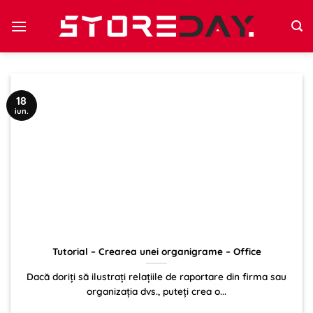
Sari
la
conținut
18
iun.
Tutorial – Crearea unei organigrame – Office
Dacă doriți să ilustrați relațiile de raportare din firma sau
organizația dvs., puteți crea o...