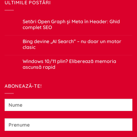
ULTIMILE POSTĂRI
Setări Open Graph și Meta în Header: Ghid
complet SEO
Niciun
comentariu
Bing devine „AI Search” – nu doar un motor
la
Setări
clasic
Open
Graph
Niciun
și
comentariu
Windows 10/11 plin? Eliberează memoria
Meta
la
în
Bing
ascunsă rapid
Header:
devine
Ghid
„AI
Niciun
complet
Search”
comentariu
SEO
–
la
ABONEAZĂ-TE!
nu
Windows
doar
10/11
un
plin?
motor
Eliberează
clasic
memoria
ascunsă
rapid