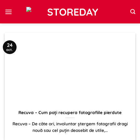
Sari
la
conținut
24
oct.
Recuva – Cum poți recupera fotografiile pierdute
Recuva – De câte ori, involuntar ștergem fotografii dragi
nouă sau cel puțin deosebit de utile,...