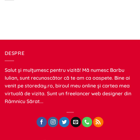
DESPRE
Salut și mulțumesc pentru vizită! Mă numesc Barbu
Iulian, sunt recunoscător că te am ca oaspete. Bine ai
venit pe
storeday.ro
, biroul meu online și cartea mea
virtuală de vizita. Sunt un freelancer web designer din
Râmnicu Sărat...