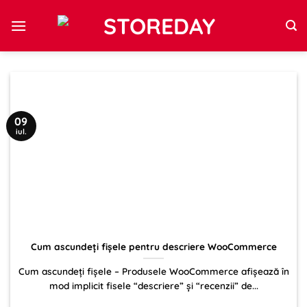
Sari
la
conținut
09
iul.
Cum ascundeți fișele pentru descriere WooCommerce
Cum ascundeți fișele – Produsele WooCommerce afișează în
mod implicit fisele “descriere” și “recenzii” de...