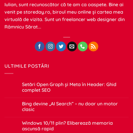
Iulian, sunt recunoscător că te am ca oaspete. Bine ai
venit pe
storeday.ro
, biroul meu online și cartea mea
virtuală de vizita. Sunt un freelancer web designer din
Râmnicu Sărat...
ULTIMILE POSTĂRI
Setări Open Graph și Meta în Header: Ghid
complet SEO
Niciun
comentariu
Bing devine „AI Search” – nu doar un motor
la
Setări
clasic
Open
Graph
Niciun
și
comentariu
Windows 10/11 plin? Eliberează memoria
Meta
la
în
Bing
ascunsă rapid
Header:
devine