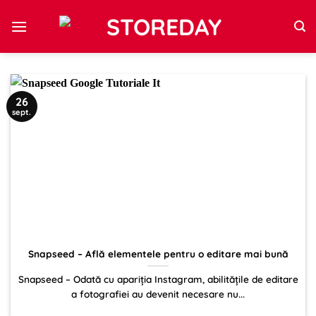
Sari
la
conținut
26
sept.
Snapseed – Află elementele pentru o editare mai bună
Snapseed – Odată cu apariția Instagram, abilitățile de editare
a fotografiei au devenit necesare nu...