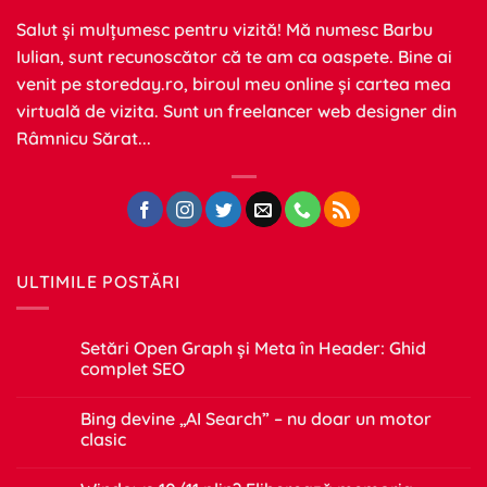
Salut și mulțumesc pentru vizită! Mă numesc Barbu
Iulian, sunt recunoscător că te am ca oaspete. Bine ai
venit pe
storeday.ro
, biroul meu online și cartea mea
virtuală de vizita. Sunt un freelancer web designer din
Râmnicu Sărat...
ULTIMILE POSTĂRI
Setări Open Graph și Meta în Header: Ghid
complet SEO
Niciun
comentariu
Bing devine „AI Search” – nu doar un motor
la
Setări
clasic
Open
Graph
Niciun
și
comentariu