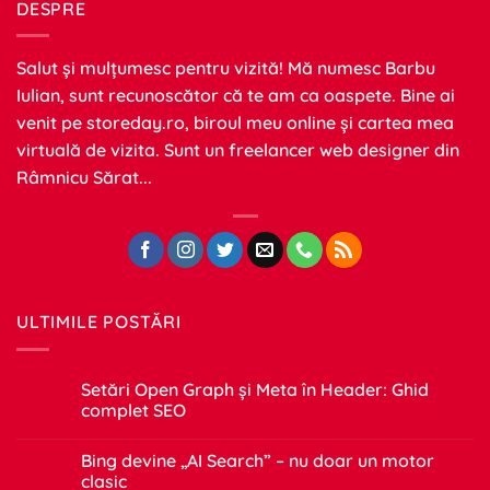
DESPRE
Salut și mulțumesc pentru vizită! Mă numesc Barbu
Iulian, sunt recunoscător că te am ca oaspete. Bine ai
venit pe
storeday.ro
, biroul meu online și cartea mea
virtuală de vizita. Sunt un freelancer web designer din
Râmnicu Sărat...
ULTIMILE POSTĂRI
Setări Open Graph și Meta în Header: Ghid
complet SEO
Niciun
comentariu
Bing devine „AI Search” – nu doar un motor
la
Setări
clasic
Open