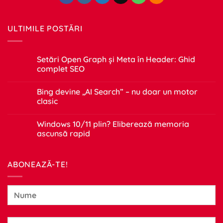
ULTIMILE POSTĂRI
Setări Open Graph și Meta în Header: Ghid
complet SEO
Niciun
comentariu
Bing devine „AI Search” – nu doar un motor
la
Setări
clasic
Open
Graph
Niciun
și
comentariu
Windows 10/11 plin? Eliberează memoria
Meta
la
în
Bing
ascunsă rapid
Header:
devine
Ghid
„AI
Niciun
complet
Search”
comentariu
SEO
–
la
ABONEAZĂ-TE!
nu
Windows
doar
10/11
un
plin?
motor
Eliberează
clasic
memoria
ascunsă
rapid