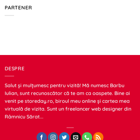
PARTENER
DESPRE
Salut și mulțumesc pentru vizită! Mă numesc Barbu
Iulian, sunt recunoscător că te am ca oaspete. Bine ai
venit pe
storeday.ro
, biroul meu online și cartea mea
virtuală de vizita. Sunt un freelancer web designer din
Râmnicu Sărat...