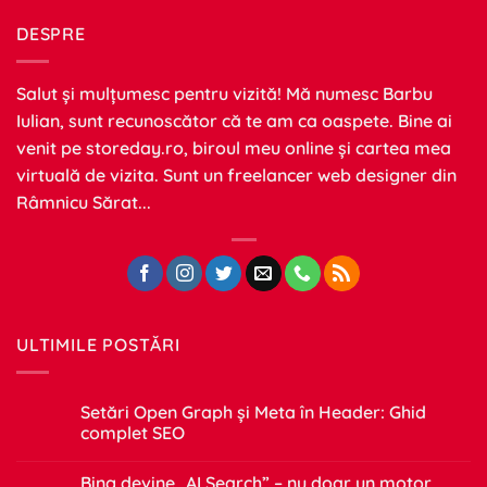
DESPRE
Salut și mulțumesc pentru vizită! Mă numesc Barbu
Iulian, sunt recunoscător că te am ca oaspete. Bine ai
venit pe
storeday.ro
, biroul meu online și cartea mea
virtuală de vizita. Sunt un freelancer web designer din
Râmnicu Sărat...
ULTIMILE POSTĂRI
Setări Open Graph și Meta în Header: Ghid
complet SEO
Niciun
comentariu
Bing devine „AI Search” – nu doar un motor
la