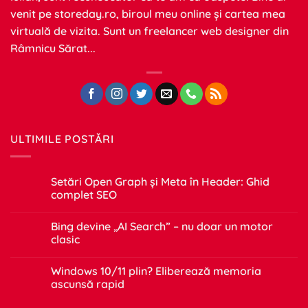
venit pe
storeday.ro
, biroul meu online și cartea mea
virtuală de vizita. Sunt un freelancer web designer din
Râmnicu Sărat...
ULTIMILE POSTĂRI
Setări Open Graph și Meta în Header: Ghid
complet SEO
Niciun
comentariu
Bing devine „AI Search” – nu doar un motor
la
Setări
clasic
Open
Graph
Niciun
și
comentariu
Windows 10/11 plin? Eliberează memoria
Meta
la
în
Bing
ascunsă rapid
Header:
devine
Ghid
„AI
Niciun
complet
Search”
comentariu