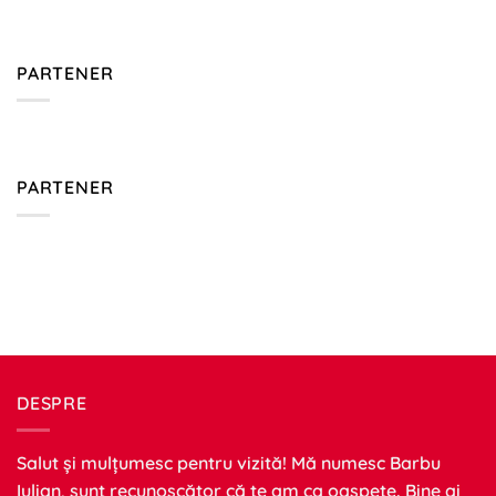
PARTENER
PARTENER
DESPRE
Salut și mulțumesc pentru vizită! Mă numesc Barbu
Iulian, sunt recunoscător că te am ca oaspete. Bine ai