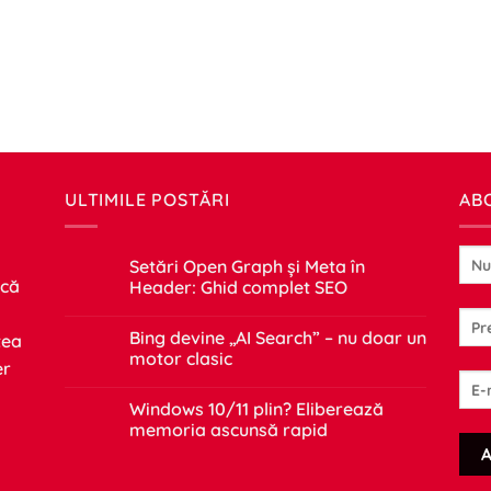
ULTIMILE POSTĂRI
AB
Setări Open Graph și Meta în
 că
Header: Ghid complet SEO
Niciun
comentariu
Bing devine „AI Search” – nu doar un
tea
la
Setări
motor clasic
er
Open
Graph
Niciun
și
comentariu
Windows 10/11 plin? Eliberează
Meta
la
în
Bing
memoria ascunsă rapid
Header:
devine
Ghid
„AI
Niciun
complet
Search”
comentariu
SEO
–
la