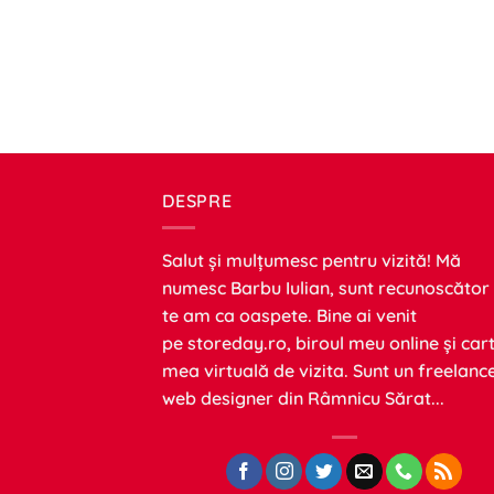
DESPRE
Salut și mulțumesc pentru vizită! Mă
numesc Barbu Iulian, sunt recunoscător
te am ca oaspete. Bine ai venit
pe
storeday.ro
, biroul meu online și car
mea virtuală de vizita. Sunt un freelanc
web designer din Râmnicu Sărat...