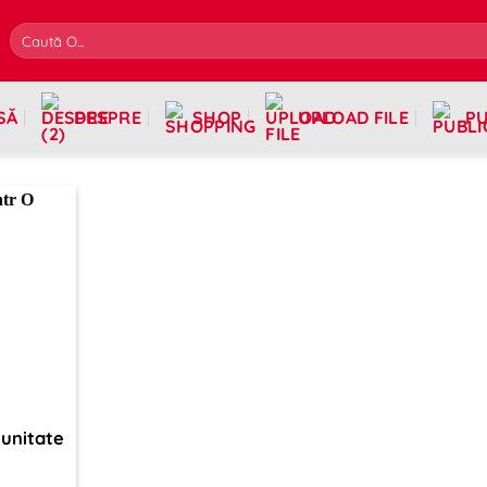
SĂ
DESPRE
SHOP
UPLOAD FILE
PU
 unitate