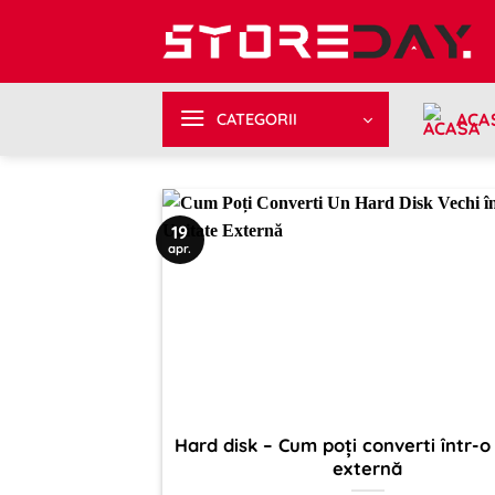
Sari
la
conținut
ACA
CATEGORII
19
apr.
Hard disk – Cum poți converti într-o
externă