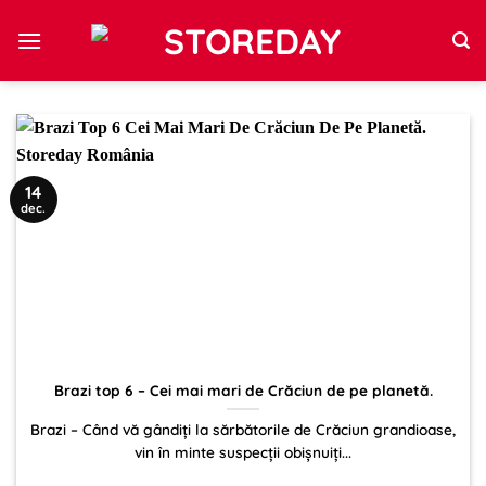
Sari
la
conținut
14
dec.
Brazi top 6 – Cei mai mari de Crăciun de pe planetă.
Brazi – Când vă gândiți la sărbătorile de Crăciun grandioase,
vin în minte suspecții obișnuiți...