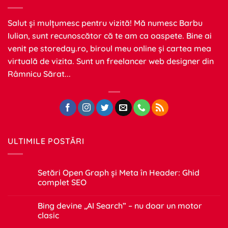
Salut și mulțumesc pentru vizită! Mă numesc Barbu
Iulian, sunt recunoscător că te am ca oaspete. Bine ai
venit pe
storeday.ro
, biroul meu online și cartea mea
virtuală de vizita. Sunt un freelancer web designer din
Râmnicu Sărat...
ULTIMILE POSTĂRI
Setări Open Graph și Meta în Header: Ghid
complet SEO
Niciun
comentariu
Bing devine „AI Search” – nu doar un motor
la
Setări
clasic
Open
Graph
Niciun