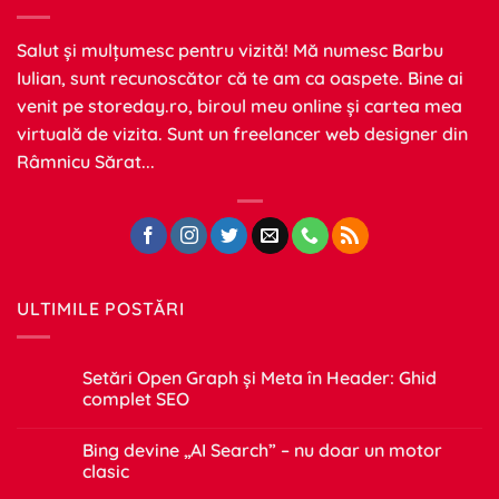
Salut și mulțumesc pentru vizită! Mă numesc Barbu
Iulian, sunt recunoscător că te am ca oaspete. Bine ai
venit pe
storeday.ro
, biroul meu online și cartea mea
virtuală de vizita. Sunt un freelancer web designer din
Râmnicu Sărat...
ULTIMILE POSTĂRI
Setări Open Graph și Meta în Header: Ghid
complet SEO
Niciun
comentariu
Bing devine „AI Search” – nu doar un motor
la
Setări
clasic
Open
Graph
Niciun