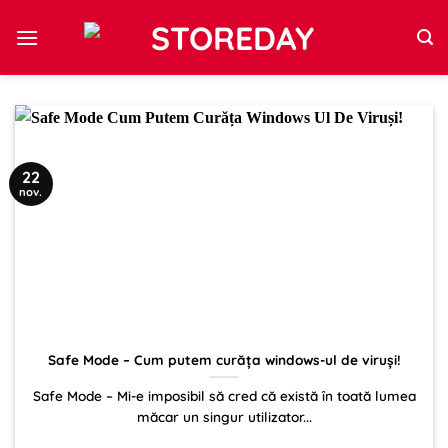
Sari
la
conținut
22
nov.
Safe Mode – Cum putem curăța windows-ul de viruși!
Safe Mode – Mi-e imposibil să cred că există în toată lumea
măcar un singur utilizator...