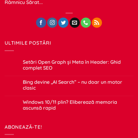
Râmnicu Sărat...
ULTIMILE POSTĂRI
Setări Open Graph și Meta în Header: Ghid
complet SEO
Niciun
comentariu
Bing devine „AI Search” – nu doar un motor
la
Setări
clasic
Open
Graph
Niciun
și
comentariu
Windows 10/11 plin? Eliberează memoria
Meta
la
în
Bing
ascunsă rapid
Header:
devine
Ghid
„AI
Niciun
complet
Search”
comentariu
SEO
–
la
ABONEAZĂ-TE!
nu
Windows
doar
10/11
un
plin?
motor
Eliberează