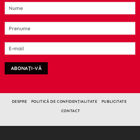
clasic
memoria
ascunsă
rapid
DESPRE
POLITICĂ DE CONFIDENȚIALITATE
PUBLICITATE
CONTACT