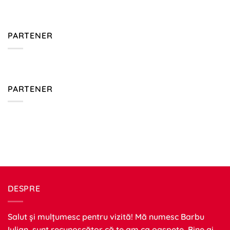
PARTENER
PARTENER
DESPRE
Salut și mulțumesc pentru vizită! Mă numesc Barbu
Iulian, sunt recunoscător că te am ca oaspete. Bine ai