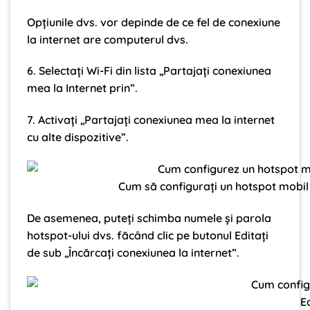
Opțiunile dvs. vor depinde de ce fel de conexiune
la internet are computerul dvs.
6. Selectați Wi-Fi din lista „Partajați conexiunea
mea la Internet prin”.
7. Activați „Partajați conexiunea mea la internet
cu alte dispozitive”.
Cum să configurați un hotspot mobi
De asemenea, puteți schimba numele și parola
hotspot-ului dvs. făcând clic pe butonul Editați
de sub „Încărcați conexiunea la internet”.
E