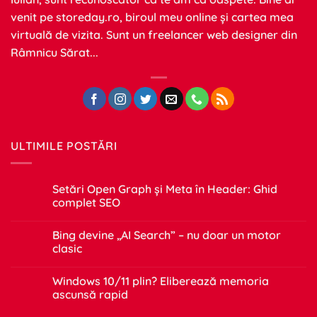
venit pe
storeday.ro
, biroul meu online și cartea mea
virtuală de vizita. Sunt un freelancer web designer din
Râmnicu Sărat...
ULTIMILE POSTĂRI
Setări Open Graph și Meta în Header: Ghid
complet SEO
Niciun
comentariu
Bing devine „AI Search” – nu doar un motor
la
Setări
clasic
Open
Graph
Niciun
și
comentariu
Windows 10/11 plin? Eliberează memoria
Meta
la
în
Bing
ascunsă rapid
Header:
devine
Ghid
„AI
Niciun