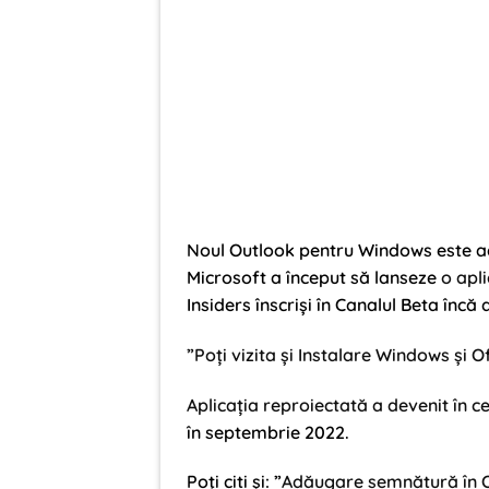
Noul Outlook pentru Windows este ac
Microsoft a început să lanseze
o apl
Insiders înscriși în Canalul Beta încă
”Poți vizita și Instalare Windows și Of
Aplicația reproiectată a devenit în c
în septembrie 2022.
Poți citi și: ”
Adăugare semnătură în 