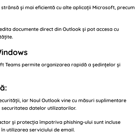
strânsă și mai eficientă cu alte aplicații Microsoft, precum
 edita documente direct din Outlook și pot accesa cu
ățite.
Windows
t Teams permite organizarea rapidă a ședințelor și
ă:
ecurității, iar Noul Outlook vine cu măsuri suplimentare
 securitatea datelor utilizatorilor.
ctor și protecția împotriva phishing-ului sunt incluse
n utilizarea serviciului de email.