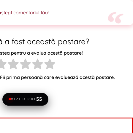
, aștept comentariul tău!
lă a fost această postare?
o stea pentru a evalua acestă postare!
 Fii prima persoană care evaluează acestă postare.
55
VIZITATORI