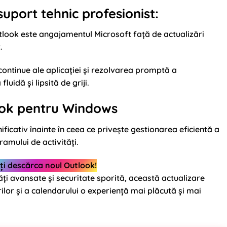
 suport tehnic profesionist:
tlook este angajamentul Microsoft față de actualizări
.
 continue ale aplicației și rezolvarea promptă a
uidă și lipsită de griji.
ook pentru Windows
icativ înainte în ceea ce privește gestionarea eficientă a
amului de activități.
ți descărca noul Outlook!
ți avansate și securitate sporită, această actualizare
lor și a calendarului o experiență mai plăcută și mai