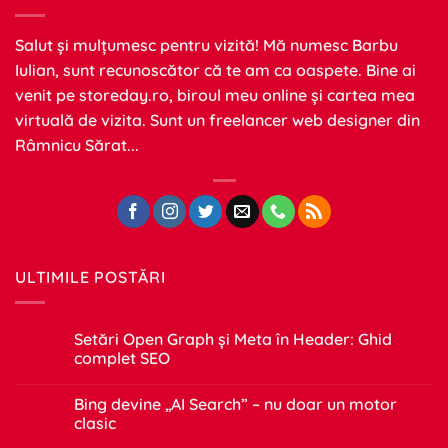
Salut și mulțumesc pentru vizită! Mă numesc Barbu
Iulian, sunt recunoscător că te am ca oaspete. Bine ai
venit pe
storeday.ro
, biroul meu online și cartea mea
virtuală de vizita. Sunt un freelancer web designer din
Râmnicu Sărat...
ULTIMILE POSTĂRI
Setări Open Graph și Meta în Header: Ghid
complet SEO
Niciun
comentariu
Bing devine „AI Search” – nu doar un motor
la
Setări
clasic
Open
Graph
Niciun