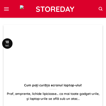
Sari
la
conținut
18
iul.
Cum poți curăța ecranul laptop-ului!
Praf, amprente, lichide lipicioase… ca mai toate gadget-urile,
și laptop-urile se află sub un atac...