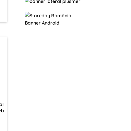
a
al
eb