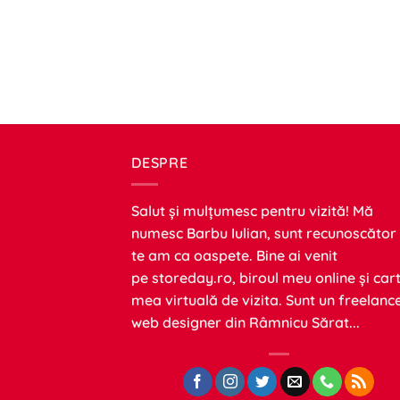
DESPRE
Salut și mulțumesc pentru vizită! Mă
numesc Barbu Iulian, sunt recunoscător
te am ca oaspete. Bine ai venit
pe
storeday.ro
, biroul meu online și car
mea virtuală de vizita. Sunt un freelanc
web designer din Râmnicu Sărat...