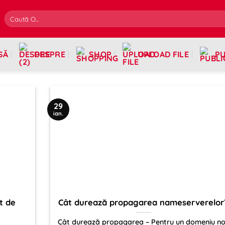
SĂ
DESPRE
SHOP
UPLOAD FILE
PU
29
ian.
t de
Cât durează propagarea nameserverelor
Cât durează propagarea – Pentru un domeniu n