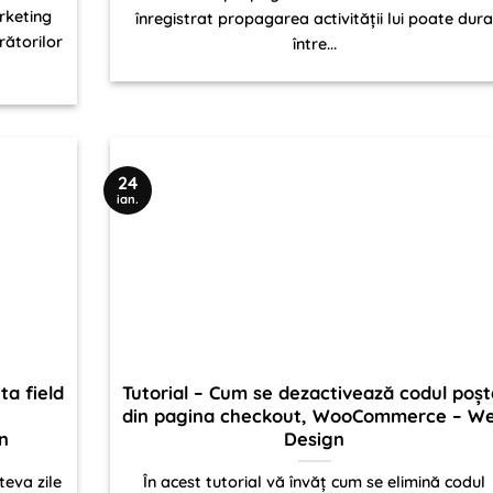
rketing
înregistrat propagarea activității lui poate dur
ătorilor
între...
24
ian.
a field
Tutorial – Cum se dezactivează codul poșt
din pagina checkout, WooCommerce – W
n
Design
eva zile
În acest tutorial vă învăț cum se elimină codul