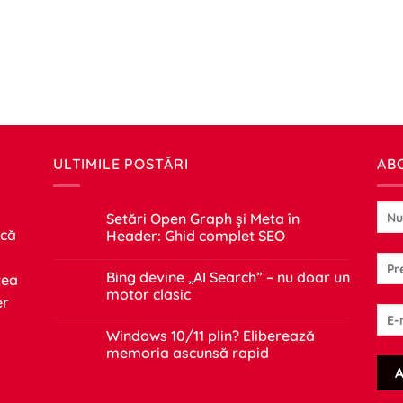
ULTIMILE POSTĂRI
AB
Setări Open Graph și Meta în
 că
Header: Ghid complet SEO
Niciun
comentariu
Bing devine „AI Search” – nu doar un
tea
la
Setări
motor clasic
er
Open
Graph
Niciun
și
comentariu
Windows 10/11 plin? Eliberează
Meta
la
în
Bing
memoria ascunsă rapid
Header:
devine
Ghid
„AI
Niciun
complet
Search”
comentariu
SEO
–
la