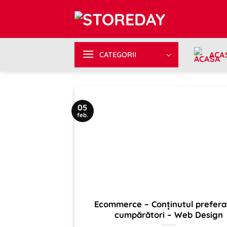
Sari
la
conținut
ACA
CATEGORII
05
feb.
Ecommerce – Conținutul prefera
cumpărători – Web Design