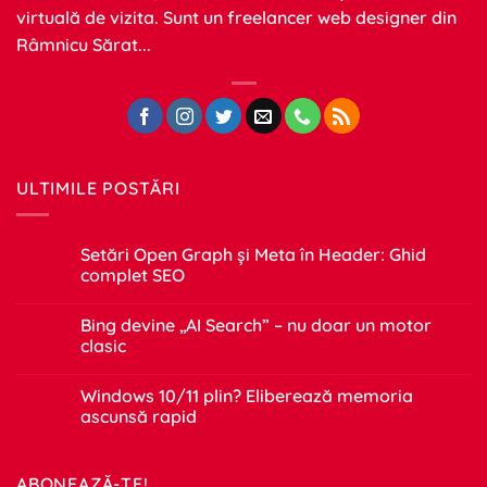
virtuală de vizita. Sunt un freelancer web designer din
Râmnicu Sărat...
ULTIMILE POSTĂRI
Setări Open Graph și Meta în Header: Ghid
complet SEO
Niciun
comentariu
Bing devine „AI Search” – nu doar un motor
la
Setări
clasic
Open
Graph
Niciun
și
comentariu
Windows 10/11 plin? Eliberează memoria
Meta
la
în
Bing
ascunsă rapid
Header:
devine
Ghid
„AI
Niciun
complet
Search”
comentariu
SEO
–
la
ABONEAZĂ-TE!
nu
Windows