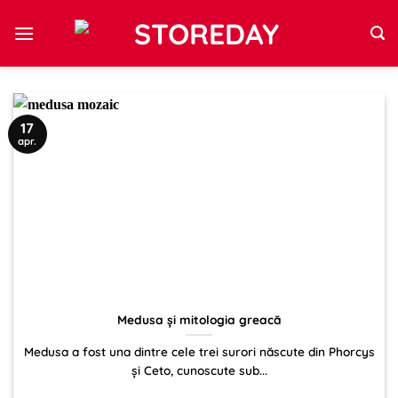
Sari
la
conținut
17
apr.
Medusa și mitologia greacă
Medusa a fost una dintre cele trei surori născute din Phorcys
și Ceto, cunoscute sub...