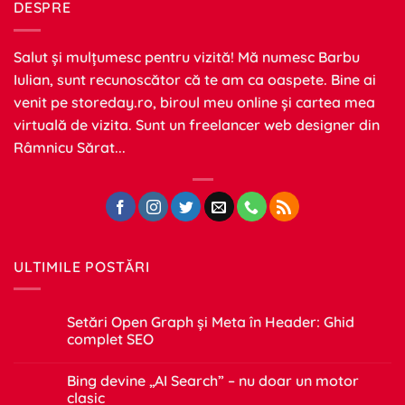
DESPRE
Salut și mulțumesc pentru vizită! Mă numesc Barbu
Iulian, sunt recunoscător că te am ca oaspete. Bine ai
venit pe
storeday.ro
, biroul meu online și cartea mea
virtuală de vizita. Sunt un freelancer web designer din
Râmnicu Sărat...
ULTIMILE POSTĂRI
Setări Open Graph și Meta în Header: Ghid
complet SEO
Niciun
comentariu
Bing devine „AI Search” – nu doar un motor
la
Setări
clasic
Open