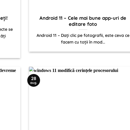
eți!
Android 11 – Cele mai bune app-uri de
editare foto
ecte se
Android 11 – Dați clic pe fotografii, este ceva ce
tăți
facem cu toții în mod...
28
aug.