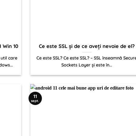
I Win 10
Ce este SSL și de ce aveți nevoie de el?
util care
Ce este SSL? Ce este SSL? – SSL înseamnă Secur
dows...
Sockets Layer și este în...
11
sept.