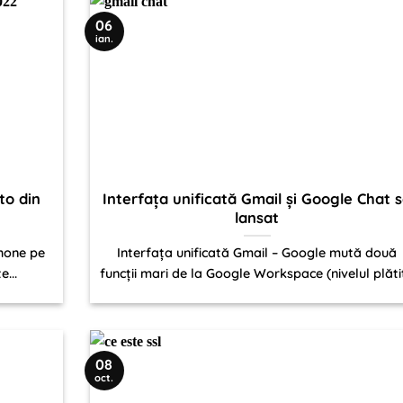
06
ian.
to din
Interfața unificată Gmail și Google Chat 
lansat
Phone pe
Interfața unificată Gmail – Google mută două
...
funcții mari de la Google Workspace (nivelul plătit.
08
oct.