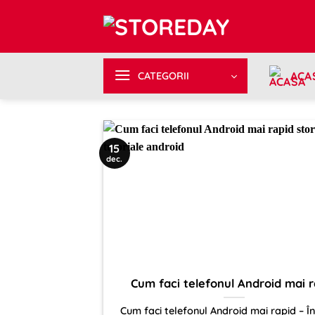
Sari
la
conținut
ACA
CATEGORII
15
dec.
Cum faci telefonul Android mai r
Cum faci telefonul Android mai rapid – Î