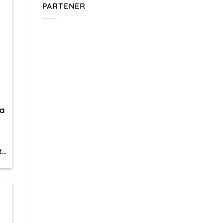
PARTENER
sa
..