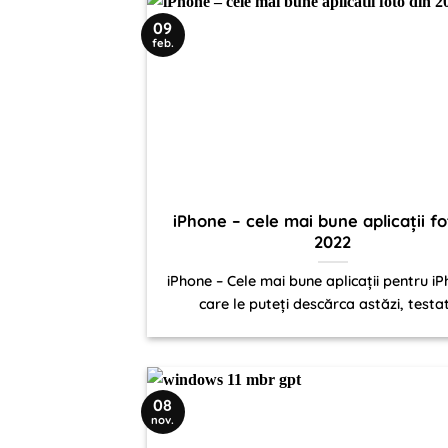
09
feb.
iPhone – cele mai bune aplicații fo
2022
iPhone – Cele mai bune aplicații pentru i
care le puteți descărca astăzi, testate
08
nov.