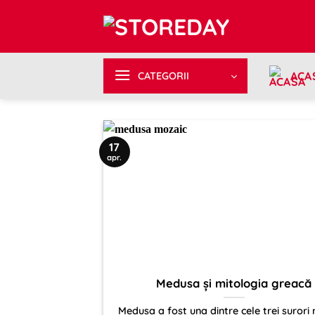
Sari
la
conținut
ACA
CATEGORII
17
apr.
Medusa și mitologia greacă
Medusa a fost una dintre cele trei surori