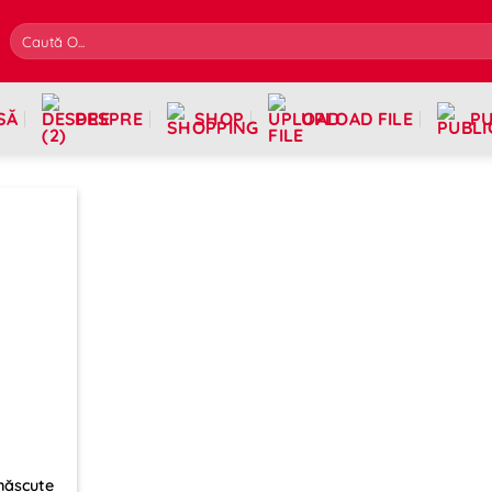
SĂ
DESPRE
SHOP
UPLOAD FILE
PU
 născute