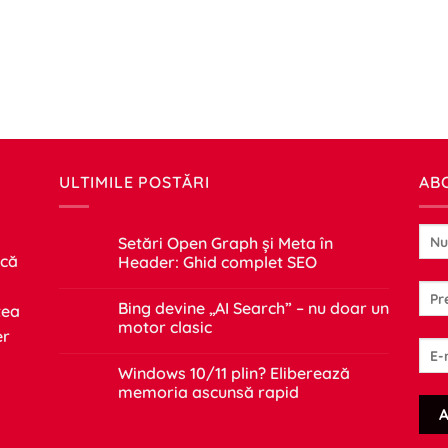
ULTIMILE POSTĂRI
AB
Setări Open Graph și Meta în
 că
Header: Ghid complet SEO
Niciun
comentariu
Bing devine „AI Search” – nu doar un
tea
la
Setări
motor clasic
er
Open
Graph
Niciun
și
comentariu
Windows 10/11 plin? Eliberează
Meta
la
în
Bing
memoria ascunsă rapid
Header:
devine
Ghid
„AI
Niciun
complet
Search”
comentariu
SEO
–
la