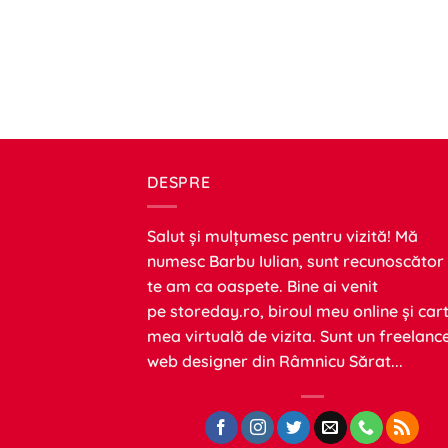
DESPRE
Salut și mulțumesc pentru vizită! Mă
numesc Barbu Iulian, sunt recunoscător
te am ca oaspete. Bine ai venit
pe
storeday.ro
, biroul meu online și car
mea virtuală de vizita. Sunt un freelanc
web designer din Râmnicu Sărat...