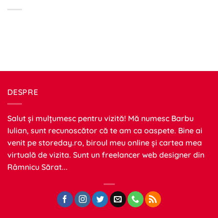
DESPRE
Salut și mulțumesc pentru vizită! Mă numesc Barbu
Iulian, sunt recunoscător că te am ca oaspete. Bine ai
venit pe
storeday.ro
, biroul meu online și cartea mea
virtuală de vizita. Sunt un freelancer web designer din
Râmnicu Sărat...