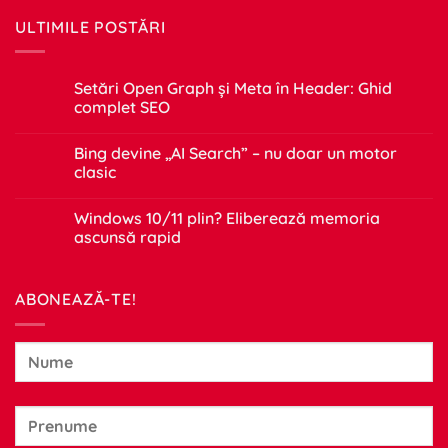
ULTIMILE POSTĂRI
Setări Open Graph și Meta în Header: Ghid
complet SEO
Niciun
comentariu
Bing devine „AI Search” – nu doar un motor
la
Setări
clasic
Open
Graph
Niciun
și
comentariu
Windows 10/11 plin? Eliberează memoria
Meta
la
în
Bing
ascunsă rapid
Header:
devine
Ghid
„AI
Niciun
complet
Search”
comentariu
SEO
–
la
ABONEAZĂ-TE!
nu
Windows
doar
10/11
un
plin?
motor
Eliberează
clasic
memoria
ascunsă
rapid