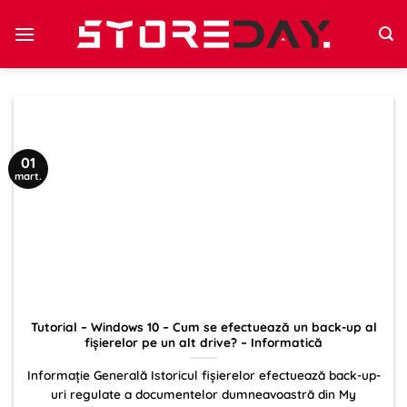
Sari
la
conținut
01
mart.
Tutorial – Windows 10 – Cum se efectuează un back-up al
fișierelor pe un alt drive? – Informatică
Informație Generală Istoricul fișierelor efectuează back-up-
uri regulate a documentelor dumneavoastră din My