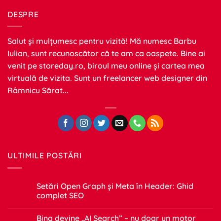
DESPRE
Salut și mulțumesc pentru vizită! Mă numesc Barbu
Iulian, sunt recunoscător că te am ca oaspete. Bine ai
venit pe
storeday.ro
, biroul meu online și cartea mea
virtuală de vizita. Sunt un freelancer web designer din
Râmnicu Sărat...
ULTIMILE POSTĂRI
Setări Open Graph și Meta în Header: Ghid
complet SEO
Niciun
comentariu
Bing devine „AI Search” – nu doar un motor
la