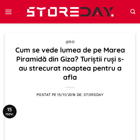
Sari
la
conținut
@RO
Cum se vede lumea de pe Marea
Piramidă din Giza? Turiştii ruşi s-
au strecurat noaptea pentru a
afla
POSTAT PE
15/11/2018
DE:
STOREDAY
15
nov.