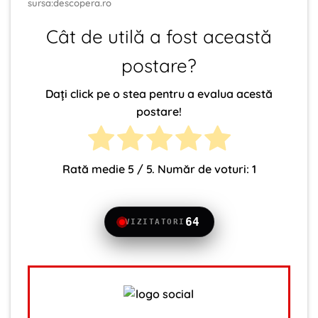
sursa:descopera.ro
Cât de utilă a fost această
postare?
Dați click pe o stea pentru a evalua acestă
postare!
Rată medie
5
/ 5. Număr de voturi:
1
64
VIZITATORI