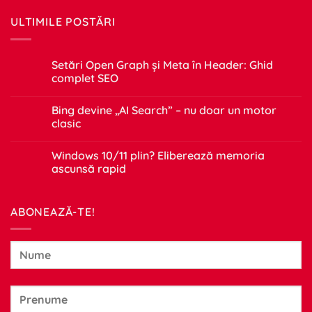
ULTIMILE POSTĂRI
Setări Open Graph și Meta în Header: Ghid
complet SEO
Niciun
comentariu
Bing devine „AI Search” – nu doar un motor
la
Setări
clasic
Open
Graph
Niciun
și
comentariu
Windows 10/11 plin? Eliberează memoria
Meta
la
în
Bing
ascunsă rapid
Header:
devine
Ghid
„AI
Niciun
complet
Search”
comentariu
SEO
–
la
ABONEAZĂ-TE!
nu
Windows
doar
10/11
un
plin?
motor
Eliberează
clasic
memoria
ascunsă
rapid