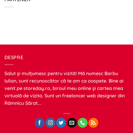
DESPRE
Salut și mulțumesc pentru vizită! Mă numesc Barbu
Iulian, sunt recunoscător că te am ca oaspete. Bine ai
venit pe
storeday.ro
, biroul meu online și cartea mea
virtuală de vizita. Sunt un freelancer web designer din
Râmnicu Sărat...