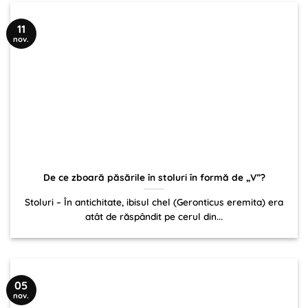
11
nov.
De ce zboară păsările în stoluri în formă de „V”?
Stoluri – În antichitate, ibisul chel (Geronticus eremita) era
atât de răspândit pe cerul din...
05
nov.