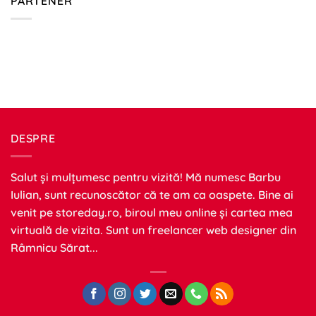
PARTENER
DESPRE
Salut și mulțumesc pentru vizită! Mă numesc Barbu
Iulian, sunt recunoscător că te am ca oaspete. Bine ai
venit pe
storeday.ro
, biroul meu online și cartea mea
virtuală de vizita. Sunt un freelancer web designer din
Râmnicu Sărat...