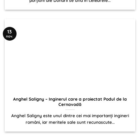
porţiuni ale Dunării se află în celebrele...
13
nov.
Anghel Saligny – Inginerul care a proiectat Podul de la
Cernavodă
Anghel Saligny este unul dintre cei mai importanţi ingineri
români, iar meritele sale sunt recunoscute...