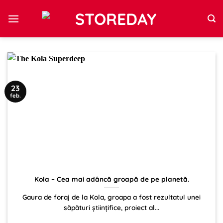
Sari
la
conținut
23
feb.
Kola – Cea mai adâncă groapă de pe planetă.
Gaura de foraj de la Kola, groapa a fost rezultatul unei
săpături științifice, proiect al...