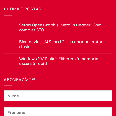
ULTIMILE POSTĂRI
Setări Open Graph și Meta în Header: Ghid
complet SEO
Niciun
comentariu
Bing devine „AI Search” – nu doar un motor
la
Setări
clasic
Open
Graph
Niciun
și
comentariu
Windows 10/11 plin? Eliberează memoria
Meta
la
în
Bing
ascunsă rapid
Header:
devine
Ghid
„AI
Niciun
complet
Search”
comentariu
SEO
–
la
ABONEAZĂ-TE!
nu
Windows
doar
10/11
un
plin?
motor
Eliberează
clasic
memoria
ascunsă
rapid