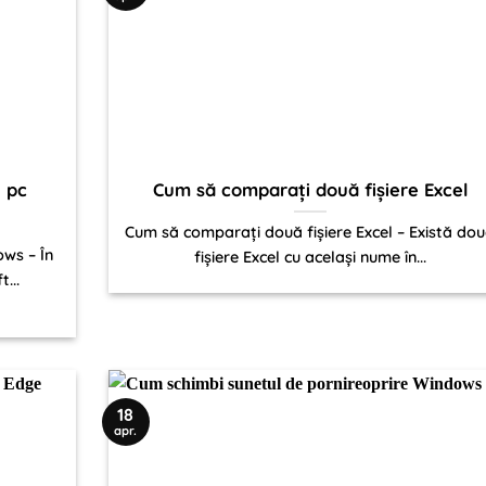
n pc
Cum să comparați două fișiere Excel
Cum să comparați două fișiere Excel – Există do
ows – În
fișiere Excel cu același nume în...
...
18
apr.