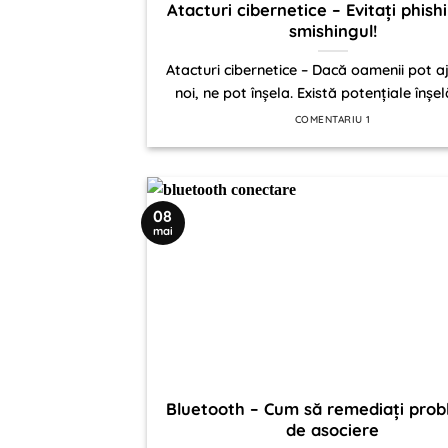
Atacturi cibernetice – Evitați phishi
smishingul!
Atacturi cibernetice – Dacă oamenii pot a
noi, ne pot înșela. Există potențiale înșelăt
COMENTARIU 1
08
mai
Bluetooth – Cum să remediați prob
de asociere