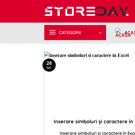
Sari
la
conținut
ACA
CATEGORII
28
iul.
Inserare simboluri și caractere în
Inserare simboluri și caractere în Exc