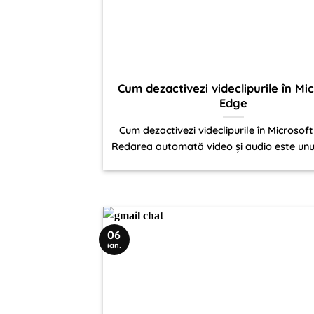
Cum dezactivezi videclipurile în Mi
Edge
Cum dezactivezi videclipurile în Microsof
Redarea automată video și audio este unul 
06
ian.