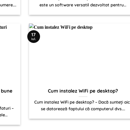
umere....
este un software versatil dezvoltat pentru...
17
iul.
i bune
Cum instalez WiFi pe desktop?
Cum instalez WiFi pe desktop? – Dacă sunteți aici
aturi –
se datorează faptului că computerul dvs....
e...