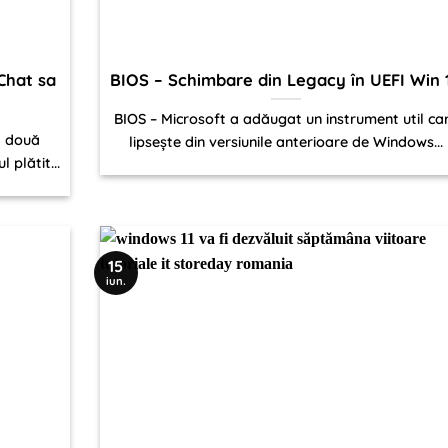
 Chat sa
BIOS – Schimbare din Legacy în UEFI Win 
BIOS – Microsoft a adăugat un instrument util ca
ă două
lipsește din versiunile anterioare de Windows...
 plătit...
15
iun.